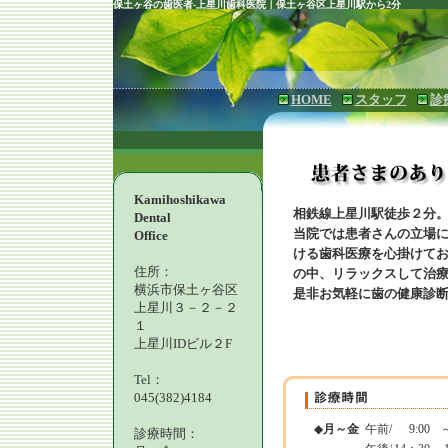
保土ヶ谷の歯医者-上星川歯科医院｜保土ヶ谷区上星川駅から2分
HOME
スタッフ
診
Kamihoshikawa
相鉄線上星川駅徒歩２分
Dental
当院では患者さんの立場
Office
ける歯科医療を心掛けて
住所：
の中、リラックスして治
横浜市保土ヶ谷区
是非お気軽に歯の健康診
上星川３－２－２
１
上星川IDビル２F
Tel：
045(382)4184
◆
月～金
午前/
9:00
～
診療時間：